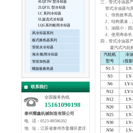
4LQF3W 型冷却器
三．管式冷油器
2LQF1L 型冷却器
管式冷油器与其
LC 系列冷却器
1、传热效率高是
SL旋流式冷却器
2、结构紧凑，
LQG系列船用冷却器
3、油阻小：因
风冷却器系列
4、使用寿命长
板式换热器系列
四．管式冷油器
管状水冷却器
凝汽式汽轮机
海水/船用冷却器
汽轮机
冷
型号
（投影
管状加热器
N1.5
LY-
螺旋板换热器
N3
LY-
N6
LY-1
联系我们
N12
LY-1
全国服务热线:
N12
LY-
15161090198
N20
LY-
泰州耀鑫机械制造有限公司
N25
LY-
电 话：0523-88586202
N30
LY-
地 址：江苏省泰州市姜堰区娄庄
N50
LY-