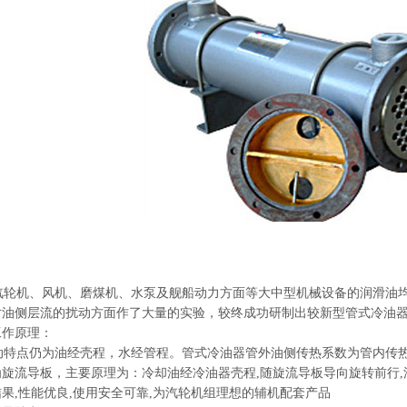
轮机、风机、磨煤机、水泵及舰船动力方面等大中型机械设备的润滑油均
对油侧层流的扰动方面作了大量的实验，较终成功研制出较新型管式冷油
工作原理：
点仍为油经壳程，水经管程。管式冷油器管外油侧传热系数为管内传热系数的
旋流导板，主要原理为：冷却油经冷油器壳程,随旋流导板导向旋转前行,
果,性能优良,使用安全可靠,为汽轮机组理想的辅机配套产品