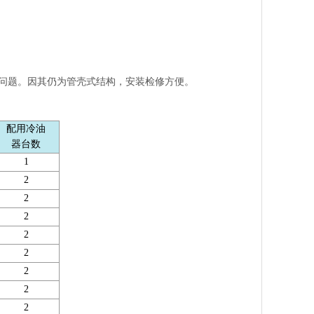
问题。因其仍为管壳式结构，安装检修方便。
配用冷油
器台数
1
2
2
2
2
2
2
2
2