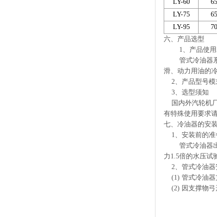
LY-60
6
LY-75
6
LY-95
7
六、产品选型
1、产品使用
管式冷油器系列
滑、动力用油的
2、产品型号模
3、选型须知
国内外汽轮机厂
有特殊使用要求
七、冷油器的安
1、安装前的准
管式冷油器出厂前
力1.5倍的水压
2、管式冷油器
(1) 管式冷油
(2) 因支撑物