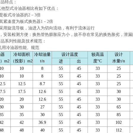
产品特点：
他型式冷油器相比有如下优点：
板式冷油器的2－3倍
其紧凑度为板式换热器1－2倍
采用旋流导板，油进入为切向流动，有利于流体运行
，安装检测方便：换热管热膨胀应力小，故不存在常见的换热胀劣，泄漏
产品系列性能及技术规范：
用冷油器性能、规范
油器
冷却面积
冷却油量
设计温度
较高温
设计
）m2
（投影）m2
t/n
度°C
水量t/n
进
出
10
10
8
55
45
33
25
10
10
8
55
45
33
25
2.5
12.5
8.7
55
45
33
25
7.5
17.5
12.6
55
45
33
30
20
20
12.6
55
45
33
30
30
30
27
55
45
33
65
35
35
30
55
45
33
85
42
42
36.9
55
45
33
102
48
48
40
55
45
33
112