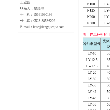
工业园
N100
LY-
联系人：梁经理
N125
LY-
手 机：15161090198
N200
LY-
传 真：0523-88586202
N300
LY-
E-mail：kate@lengqueqiw.com
五、产品外形尺
壳体
冷油器型号
D
LY-10
3
LY-12.5
3
LY-17.5
4
LY-20
4
LY-30
5
LY-35
5
LY-42
5
LY-48
5
LY-55
6