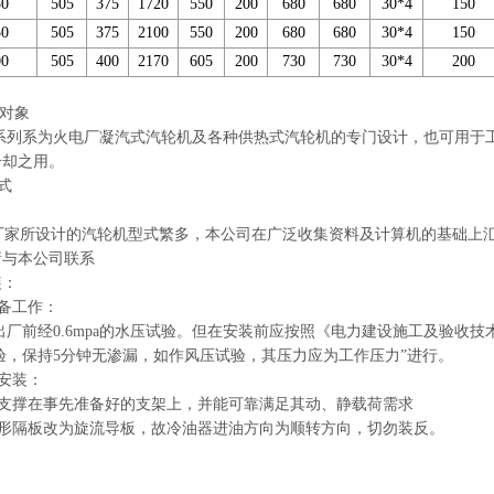
50
505
375
1720
550
200
680
680
30*4
150
50
505
375
2100
550
200
680
680
30*4
150
00
505
400
2170
605
200
730
730
30*4
200
对象
系为火电厂凝汽式汽轮机及各种供热式汽轮机的专门设计，也可用于工
冷却之用。
式
家所设计的汽轮机型式繁多，本公司在广泛收集资料及计算机的基础上汇
请与本公司联系
装：
备工作：
经0.6mpa的水压试验。但在安装前应按照《电力建设施工及验收技术
试验，保持5分钟无渗漏，如作风压试验，其压力应为工作压力”进行。
安装：
器支撑在事先准备好的支架上，并能可靠满足其动、静载荷需求
弓形隔板改为旋流导板，故冷油器进油方向为顺转方向，切勿装反。